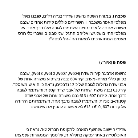
שכבה
I
. במזרח השטח נחשפו שרידי בנייה דלים, שנבנו מעל
מפלסי האפר משכבה II. השרידים כוללים קירות אחדים שנבנו
משורה אחת של אבני גוויל והשתמרו לגובה של נדבך אחד. על
מפלסי החיים שניגשו אליהם התגלו שני טבונים ושברי כלי חרס
מעטים המתוארכים למאות הח'–הז' לפסה"נ.
שטח
B
(איור 7)
נחשפו ארבעה קירות שדה (W613 ,W610 ,W607 ,W604), שנבנו
בכיוון כללי מזרח–מערב. קיר 604 נבנה בשיפוע משורה אחת של
אבני שדה גדולות לגובה של כ-12 נדבכים; נראה כי הוא שימש סכר.
קיר 610 נבנה משתי שורות של אבני שדה קטנות והשתמר לגובה
נדבך אחד. קירות 607 ו-613 נבנו משורה אחת של אבני שדה
קטנות–בינוניות והשתמרו לגובה נדבך אחד. השתמרותם הירודה
של קירות 607, 610 ו-613 לא אפשרה להבין את שימושם.
שרידי היישוב שנחשף תוארכו לתקופת הברזל 2א'. נראה כי
האוכלוסייה באתר עסקה בחקלאות, על סמך הממגורות שנמצאו