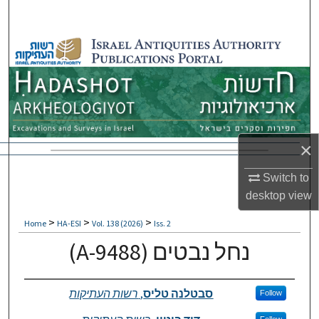
Search
Browse Collections
My Account
About
×
Digital Commons Network™
Switch to
desktop
view
>
>
>
Home
HA-ESI
Vol. 138 (2026)
Iss. 2
(A-9488) נחל נבטים
Authors
סבטלנה טליס
,
רשות העתיקות
Follow