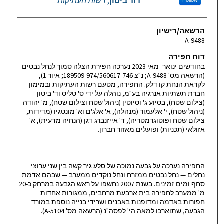
דוד ביטון
,
רשות העתיקות
Follow
הרשאה/רישיון
A-9488
דוח חפירה
בחודשים ינואר–מאי 2023 נערכה חפירת הצלה סמוך לנחל נבטים
(הרשאה מס' 9488-A; נ"צ 189509-974/560617-746; איור 1),
לקראת הנחת קו דלק. החפירה, מטעם רשות העתיקות ובמימון
חברת תשתיות אנרגיה בע"מ, נוהלה על ידי ס' טליס וד' ביטון
(צילום שטח), בסיוע ג' וסיוטין (ניהול שטח וצילום שטח), מ' יהודה
(ניהול שטח), י' אלעמור (מנהלה), א' אלג'ם וא' מונטגיו (מדידות,
צילום שטח ופוטוגרמטריה), ד' אייזנברג-דגן (הנחיה מדעית), א'
אזולאי (תכניות) ופועלים מאזור חברון.
החפירה נערכה על גבעה נמוכה של סלע גיר קשה בין שני ערוצי
נחלים — נחל נבטים ממזרח ונחל נוקדים ממערב — שבהם אדמת
סחף ומים זמינים. בשנת 2007 נחשפו על ראש הגבעה במרחק כ-20
מ' ממערב לחפירה בית ארבעת מרחבים, ממגורות אחדות
חפורות באדמה ומדופנות באבנים ושרידי בנייה נוספת במורד
הגבעה, שתוארכו למאה הי' לפסה"נ (הרשאה מס' 5104-A).