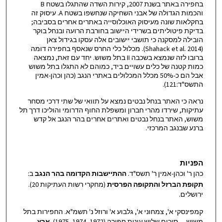
בחפירה באתר בשנת 2007, קירות השדה שהתגלו בשטח B
והכמות הגדולה של אבני השחיקה שנחשפו בשטח A. עיסוק זה
בחקלאות שונה מעיסוק האוכלוסייה באתרים אחרים בסביבה;
בדיקת פיטוליתים בשרידי היישוב בחורבת הרועה ובנחל בוקר
הובילה למסקנה כי תושבי יישובים אלה עסקו בגידול צאן
(Shahack et al. 2014). מכלול כלי החרס שנאסף בחפירה דומה
ברובו לזה שנמצא בשכבה II בתל משוש. יחד עם זאת, נמצאה
כמות קטנה של כלים עשויים ביד, כמוהם לא התגלו בתל משוש
אבל הם כ-50% מכלל המכלולים באתרי הנגב (כהן וכהן-אמין
התשס"ד:121).
נראה כי האתר בנחל נבטים נמצא על תוואי של שתי דרכי מסחר
עתיקות, שירדו מהרי חברון ומשפלת החוף הדרומי והוליכו דרך תל
משוש, האתר בנחל נבטים ואתרים אחרים בהר הנגב אל קדש
ברנע שבנגב המרכזי.
הפניות
כהן ר' וכהן-אמין ר' תשס"ד.
ההתיישבות הקדומה בהר הנגב
ב:
תקופת הברזל והתקופה הפרסית
(מחקרי רשות העתיקות 20).
ירושלים.
קמפינסקי א', צמחוני א', גלבוע א' ורוזל נ' תשמ"א. החפירות בתל