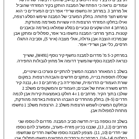
הניצבים לו בציר מזרח–מערב (2–4), שהופרדו בשתי שורות של
עמודים. נראה כי הפתח של המבנה הותקן בקיר המזרחי שהוביל
אל מרחב 3. במרחב זה נחשפו שרידי אפר רבים המעידים כי הוא
שימש חצר פתוחה. בחלק המערבי של המבנה שימש הסלע רצפה,
ואילו בחלקו המזרחי הרצפות היו עשויות מאדמה מהודקת.
במרחב 4 זוהו שקעים טבעיים בסלע שמולאו באדמה ובאבנים
קטנות. בתוך מרחבי המבנה נחשפו בור אפר, ספלולים ומתקן אבן
שבמרכזו הוצבה אבן גדולה, אולי מצבה (איור 5), וסביבה התגלו
חרסים, כלי אבן ושרידי אפר.
במרחק כ-5 מ' מדרום למבנה נחשף קיר נוסף (W491), ששייך
כנראה למבנה נוסף שהמשיך דרומה אל מחוץ לגבולות החפירה.
בשלב 1 המאוחר המבנה המשיך להתקיים ונערכו בו שינויים,
שכללו תוספות בנייה, מתקנים חדשים והגבהת רצפות. במקום
שורת העמודים הדרומית, שהפרידה בין מרחבים 3 ו-4, נבנה קיר
חדש משורה אחת של אבנים; העמודים והמשקופים משלב 2
שולבו בתוך הקיר. מרחבים 1 ו-4 חולקו באמצעות קירות אבן לכמה
חדרים (5–9). בחלק מהחדרים הוגבהו הרצפות באדמה מהודקת,
ובחלקם המשיכו לשמש הרצפות משלב 2. הרצפות משלב 1 נחשפו
מתחת למפולות אבן.
בשלב זה נוספה בנייה חדשה סביב המבנה. מדרום לו נוספו שני
מרחבים (12, 13), שנבנו בכיוון מזרח–מערב, וממערב להם נוספו
שני חדרים (10, 11). מצפון למבנה נוספו שלושה חדרים שנחשפו
בחלקם (14–16). במרחבים ובחדרים החדשים נחשפו ספלולי אבן,