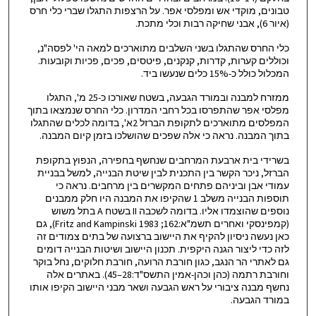
טבונים, מוקדי אש ומפלסי אפר. על הרצפות התגלו שברי כלי חרס
(איור 6), אבני שחיקה רבות וכלי מתכת.
כלי החרס שהתגלו בשני השלבים מתוארכים למאה הי' לפסה"נ,
וכוללים קערות, קדרות, קנקנים, פיטסים, פכים, פכיות וקובעות.
המכלול כולל כ-15% כלים שנעשו ביד.
ממזרח למבנה ובמורד הגבעה, בשטח שאורכו כ-25 מ', התגלו
מפלסי אפר שהתפרסו בכל רחבי המדרון. כלי החרס שנמצאו בתוך
המפלסים מתוארכים לתקופת הברזל 2א', בדומה לכלים שהתגלו
בתוך המבנה. נראה כי אלה שפכים שהושלכו בזמן קיום המבנה.
בשרידי בית ארבעת המרחבים שנחשף בחפירה, הנפוץ בתקופת
הברזל, ניכר הקשר בין התכנית לבין שיטת הבנייה, למשל בבניית
עמודי אבן וביניהם פתחים המקשרים בין מרחבים. נראה כי
תוספות הבנייה משלב 1 שהקיפו את המבנה היו חלק ממבנים
נוספים שהוצמדו אליו. בדומה לשכבה II בשטח A בתל משוש
(קמפינסקי ואחרים תשמ"א:162; Fritz and Kampinski 1983), גם
כאן נעשה ניסיון להקיף את היישוב ברצועה של בתים צמודים זה
לזה כדי ליצור הגנה היקפית. תכנון היישוב ושיטות הבנייה דומים
גם לאתרי הר הנגב, כגון חורבת הרועה, חורבת חלוקים, נחל בוקר
וחורבת רתמה (כהן וכהן-אמין התשס"ד:28–45). באתרים אלה
נחשף מבנה ציבורי על ראש הגבעה ושאר מבני היישוב הקיפו אותו
במורד הגבעה.