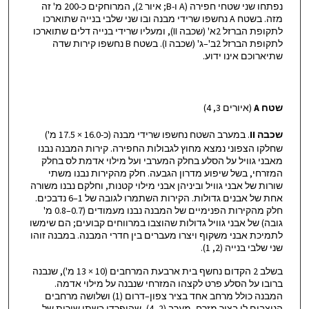
נפתחו שני שטחי חפירה (A ו-B; איור 2), המרוחקים כ-200 מ' זה
מזה. בשטח A נחשפו שרידי מבנה ובו שני שלבי בנייה שתוארכו
לתקופת הברזל 2א' (שכבה II), ומעליו שרידי בנייה דלים שתוארכו
לתקופת הברזל 2ב'–ג' (שכבה I). בשטח B נחשפו קירות שדה
שתיארוכם אינו ידוע.
שטח
A
(איורים 3, 4)
שכבה
II
. במערב השטח נחשפו שרידי מבנה (כ-16.0 × 17.5 מ')
שחלקו הצפוני נמצא מחוץ לגבולות החפירה. קירות המבנה נבנו
מאבני גוויל על הסלע בחלק המערבי ועל מילוי אדמת לס בחלק
המזרחי, בשל שיפוע מדרון הגבעה. חלק מהקירות נבנו משתי
שורות של אבני גוויל וביניהן אבני מילוי קטנות, וחלקם נבנו משורה
אחת של אבנים גדולות. הקירות השתמרו לגובה של 1–6 נדבכים.
חלק מהקירות הפנימיים של המבנה נבנו מעמודים (0.7–0.8 מ'
גובה) של אבני גוויל גדולות שהוצבו במרווחים קבועים; הם שימשו
לתמיכת אבני משקוף ויצרו מעברים בין חדרי המבנה. במבנה זוהו
שני שלבי בנייה (2, 1).
בשלב 2 הקדום נחשף בית ארבעת המרחבים (10 × 13 מ'), שנבנה
ברובו על הסלע פרט לקצהו המזרחי שנבנה על מילוי אדמה.
המבנה כולל מרחב אחד בציר צפון–דרום (1) ושלושה מרחבים