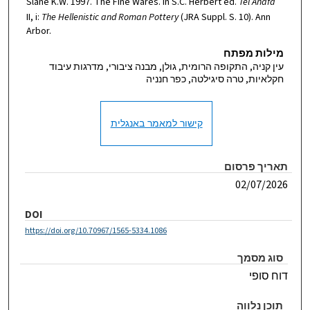
Slane K.W. 1997. The Fine Wares. In S.C. Herbert ed.
Tel Anafa
II, i:
The Hellenistic and Roman Pottery
(JRA Suppl. S. 10). Ann
Arbor.
מילות מפתח
עין קניה, התקופה הרומית, גולן, מבנה ציבורי, מדרגות עיבוד
חקלאיות, טרה סיגילטה, כפר חנניה
קישור למאמר באנגלית
תאריך פרסום
02/07/2026
DOI
https://doi.org/10.70967/1565-5334.1086
סוג מסמך
דוח סופי
תוכן נלווה