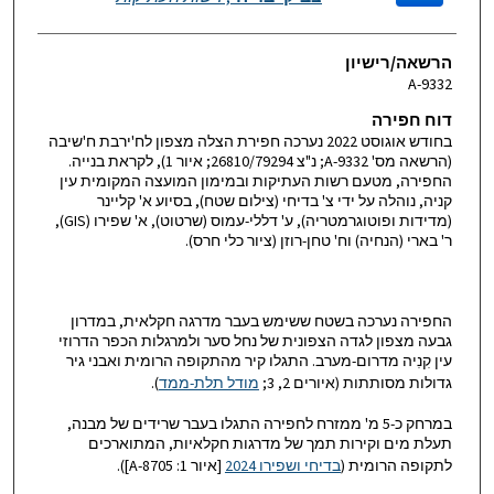
הרשאה/רישיון
A-9332
דוח חפירה
בחודש אוגוסט 2022 נערכה חפירת הצלה מצפון לח'ירבת ח'שיבה
(הרשאה מס' 9332-A; נ"צ 26810/79294; איור 1), לקראת בנייה.
החפירה, מטעם רשות העתיקות ובמימון המועצה המקומית עין
קניה, נוהלה על ידי צ' בדיחי (צילום שטח), בסיוע א' קליינר
(מדידות ופוטוגרמטריה), ע' דללי-עמוס (שרטוט), א' שפירו (GIS),
ר' בארי (הנחיה) וח' טחן-רוזן (ציור כלי חרס).
החפירה נערכה בשטח ששימש בעבר מדרגה חקלאית, במדרון
גבעה מצפון לגדה הצפונית של נחל סער ולמרגלות הכפר הדרוזי
עין קִנִיה מדרום-מערב. התגלו קיר מהתקופה הרומית ואבני גיר
גדולות מסותתות (איורים 2, 3;
מודל תלת-ממד
).
במרחק כ-5 מ' ממזרח לחפירה התגלו בעבר שרידים של מבנה,
תעלת מים וקירות תמך של מדרגות חקלאיות, המתוארכים
לתקופה הרומית (
בדיחי ושפירו 2024
[איור 1: 8705-A]).