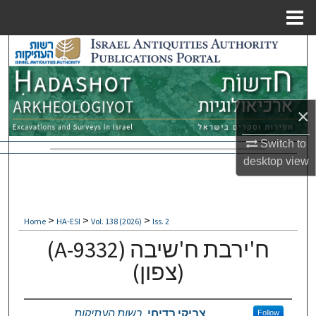
Menu
Home
Search
Browse Collections
×
My Account
Switch to
About
desktop
view
Digital Commons Network™
>
>
>
Home
HA-ESI
Vol. 138 (2026)
Iss. 2
(A-9332) ח'ירבת ח'שיבה
(צפון)
Authors
צביקי בדיחי
,
רשות העתיקות
Follow