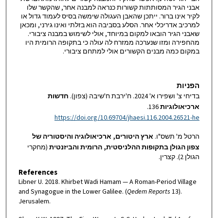
אבני הגיר המסותתות קשורות כנראה למבנה אחר, שהקשר שלו
לקיר אינו ברור. ייתכן שהאבן העגולה שימשה בסיס לעמוד גדול או
למרכיב אדריכלי אחר. הסלע בסביבה הוא בזלתי ואינו גירני, ומכאן
שאבני הגיר הובאו למקום במיוחד, אולי לשימוש במבנה ציבורי.
מהחפירה ומזו שנערכה ממזרח לה עולה כי בתקופה הרומית היו
במקום כמה מבנים הקשורים אולי למתחם ציבורי.
הפניות
בדיחי צ' ושפירו א' 2024. ח'ירבת ח'שיבה (צפון).
חדשות
ארכיאולוגיות
136.
https://doi.org/10.69704/jhaesi.116.2004.26521-he
הרטל מ' תשס"ו.
ארץ היטורים, ארכיאולוגיה והיסטוריה של
צפון הגולן בתקופות ההלניסטית, הרומית והביזנטית
(מחקרי
הגולן 2). קצרין.
References
Libner U. 2018. Khirbet Wadi Hamam — A Roman-Period Village
and Synagogue in the Lower Galilee. (
Qedem Reports
13).
Jerusalem.