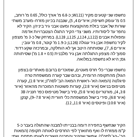
נחשפו שני קטעים מקיר (W121; כ-6.8 מ' אורך כולל, 0.65 מ' רוחב,
0.5 מ' עומק חשיפה; איורים 4, 5), שנבנה בכיוון מזרח–מערב משתי
שורות של אבני בזלת מהוקצעות ומעט אבני גיר ביניהן. הקיר לא
נחפר עד ליסודותיו. משני צדי הקיר התגלו הצטברויות אדמה
ומפולות אבנים (L128 ,L125 ,L124 ,L122). במרחק של כ-3 מ' מצפון
לקיר נחשפה אבן גיר עגולה (L126; כ-1.9 מ' קוטר, 0.8 מ' עובי;
איורים 6, 7), שסותתה היטב אך לא הוחלקה, ובמרכזה שקע רדוד.
סמוך לה מצפון התגלתה אבן גיר מלבנית (0.5 × 1.8 מ') שסיתותה
גס; היא לא נחשפה במלואה.
נחשפו שברי כלי חרס מעטים, שמוכרים ברובם מאתרים בצפון
הגולן מהתקופה הרומית, ובהם שבר קערה ממשפחת טרה
סיגלטה (המאה הא'–ראשית המאה הב' לסה"נ; איור 1:8), קערה
מטיפוס בניאס (איור 2:8), קערות פשוטות המוכרות מהאזור (איור
3:8, 4), מורטריום (איור 5:8), סיר בישול מטיפוס כפר חנניה 3B
(איור 6:8), סירי בישול ממשפחת כלי חוורית (איור 7:8–9), קנקן
(איור 10:8) ופיטסים (איור 11:8, 12).
הקיר שנחשף בחפירה דומה בבנייתו למבנה שהתגלה בעבר כ-5
ק"מ ממזרח לו ואף מתוארך לפי החרסים לאותה תקופה (המאות
הב'–הג' לסה"נ). אפשר שהקיר והמבנה קשורים לאותו מתחם. שתי