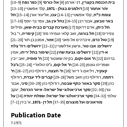
[9–10]
כפר נפח
[9]
אל-כורסי
, דני אורמן [8]
בית הכנסת בקצרין
, קלר אפשטיין [10–13]
דולמנים בגולן - 1971
[10]
זהר אחמר
צומת כ"ח
, קלר אפשטיין [13–14]
עכו
, אליעזר אורן [14–15]
תל
באר טבעון
, אבנר רבן [15–16]
נחל עין גב
, עפר בר-יוסף [16–17]
תל כיתן
, אדם דרוקס [17]
מערכת קברים בבית-שאן
, וסיליוס
צפיריס [18]
תל בורגה
, זאב קלאי ועמיחי מזר [18]
קיסריה
, ר' בול
, אמנון בן-תור [20–21]
אזור
, איברהים אל-פאני [20]
טול כרם
[19]
ירושלים: אבו טור
, גרשון אדלשטיין [21–22]
ירושלים: רח' צלח
, אמין
שימור בתל יריחו
[22]
ירושלים: גבעת שהין
[22]
א-דין
ברהום [22]
ח' אום-זקום
, בקיזה שאנטור [23]
ח' סוסיה
, זאב ייבין
ושמריהו גוטמן [23–24]
ח' אל-קום
, ג"ס הולאדיי [24–25]
ג'בל
קעקיר
, ויליאם ג' דיוור [26]
ח' חצצה
, רודולף כהן [27–28]
ח'
רתמה
, רודולף כהן וזאב משל [28–29]
קברים ליד עבדת
, רודולף
כהן [29]
סקר באזור כתף שבטה
, רודולף כהן [29–30]
סיני
, אבנר
גורן [30–32]
סקר ארכיאולוגי של ישראל: איזור הכרמל
, יעקב
על
[34]
סקר ארכיאולוגי של ישראל: שפלת יהודה
עולמי [32–34]
, א' בירן [1–7]
תל דן -1971
[35–37]
מוזיאונים ועל מוצגים
Publication Date
7-1971