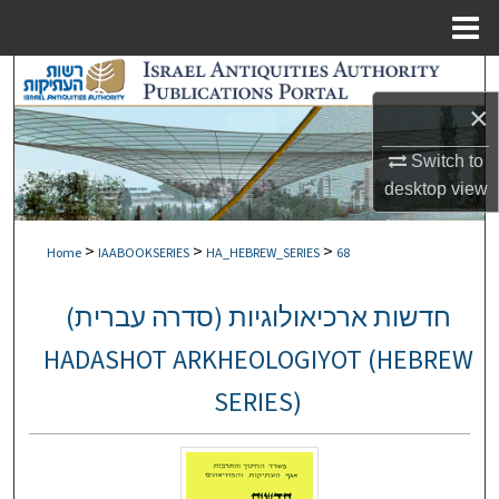
Menu
Home
Search
×
Browse Collections
Switch to
My Account
desktop
view
About
>
>
>
Home
IAABOOKSERIES
HA_HEBREW_SERIES
68
Digital Commons Network™
חדשות ארכיאולוגיות (סדרה עברית)
HADASHOT ARKHEOLOGIYOT (HEBREW
SERIES)