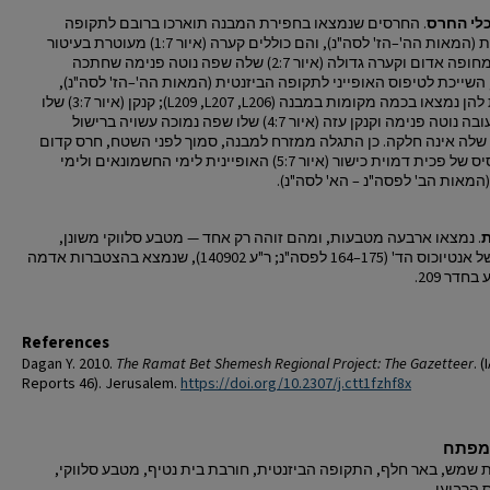
לי החרס
. החרסים שנמצאו בחפירת המבנה תוארכו ברובם לתקופה
הביזנטית (המאות הה'–הז' לסה"נ), והם כוללים קערה (איור 1:7) מעוטרת בעיטור
מקדה ומחופה אדום וקערה גדולה (איור 2:7) שלה שפה נוטה פנימה שחתכה
השייכת לטיפוס האופייני לתקופה הביזנטית (המאות הה'–הז' לסה"נ),
שדומות להן נמצאו בכמה מקומות במבנה (L209 ,L207 ,L206); קנקן (איור 3:7) שלו
שפה מעובה נוטה פנימה וקנקן עזה (איור 4:7) שלו שפה נמוכה עשויה ברישול
שלה אינה חלקה. כן התגלה ממזרח למבנה, סמוך לפני השטח, חרס קדום
יחיד: בסיס של פכית דמוית כישור (איור 5:7) האופיינית לימי החשמונאים ולימי
(המאות הב' לפסה"נ – הא' לסה"נ).
. נמצאו ארבעה מטבעות, ומהם זוהה רק אחד — מטבע סלווקי משונן,
כנראה של אנטיוכוס הד' (175–164 לפסה"נ; ר"ע 140902), שנמצא בהצטברות אדמה
חדר 209.
References
Dagan Y. 2010.
The Ramat Bet Shemesh Regional Project: The Gazetteer
. (
Reports 46). Jerusalem.
https://doi.org/10.2307/j.ctt1fzhf8x
מפתח
 שמש, באר חלף, התקופה הביזנטית, חורבת בית נטיף, מטבע סלווקי,