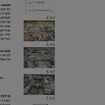
ממצא כ
איור 4
משולש, 
שהדופן 
הורדוס 
איור 5
מטבעות
על הסלע ב
איור 6
IAA
מילות 
איור 7
רמת בית