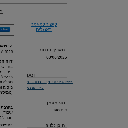
(6
קישור למאמר
באנגלית
Follow
הרשאה/
תאריך פרסום
A-6226
08/06/2026
דוח חפ
DOI
נוהלה על
https://doi.org/10.70967/1565-
נ' זאק ו
5334.1062
(נומיסמ
סוג מסמך
בקרבת ה
דוח סופי
הברזל 2 והביזנטית (Dagan 2010:232, No. 296).
תוכן נלווה