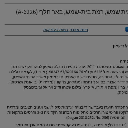
A-622) בית שמש, רמת בית-שמש, באר חלף
Authors
רינה אבנר
,
רשות העתיקות
רישיון
ירה
בחודשים אוגוסט–ספטמבר 2011 נערכה חפירת הצלה מצפון לבאר חלף שברמת
בית שמש (הרשאה מס' 6226-A; נ"צ 198247-67/623164-76; איור 1), לקראת סלילת
כביש לשכונה ג'1. החפירה, מטעם רשות העתיקות ובמימון משרד הבינוי והשיכון,
 ידי ר' אבנר, בסיוע נ' נחמה (מנהלה), מ' קונין (מדידות), ב' אנטין (שרטוט),
א' ברין (מפת איתור), א' פרץ (צילום שטח) וד"צ אריאל וג' ביכובסקי
טיקה).
חפירה תועדו בעבר שרידי בנייה, ערמות סיקול, שני אגנים חצובים ומדרגת
עיבוד, ולוקטו פריטי צור וחרסים מתקופות הברונזה הקדומה 2–3 וחרסים מתקופות
בחפירה (15 × 18 מ'; איורים 2, 3) נחשפו בעיקר שרידי מבנה המתוארך על סמך