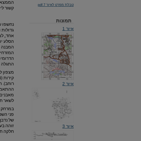
הממצא ה
טבלת מפרט לאיור 7.pdf
קשור לי
תמונות
איור 1
הסלע יו
התגלה ה
רוחב). ה
איור 2
לשאר חל
של נדבך
זוהה בעב
איור 3
חלקה חקל