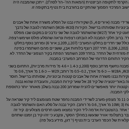
קרמי לתקופה הביזנטית (המאות הה'–הז' לסה"נ). ייתכן שהמבנה היה
ישוב המרכזי הסמוך שהתקיים בחורבת בית נטיף בתקופה זו.
נחשפו שרידי מבנה (איורים 4, 5) שקירותיו נבנו על הסלע משורה אחת של אבנים
גדולות ובינוניות שסותתו ברישול. הקירות (W26–W20) השתמרו לגובה של נדבך
אחד, למעט קיר אחד (W27) שהשתמר לגובה של שני נדבכים במקום שבו מפלס
רד. ברוב חלקי המבנה לא הובחנו רצפות ונראה שהסלע פולס ושימש רצפה.
המבנה כולל שני חדרים בחלקו המערבי (L209 ,L207; איור 6) ומרחב נוסף בחלקו
המזרחי (L206 ,L202). חדר 207 רוצף בלוחות אבן, ששניים מהם השתמרו בפינה
הדרומית-מזרחית של החדר. בחדר 209 השתמר הפתח בקיר הצפוני של החדר. לא
קיר התוחם הדרומי של המרחב המערבי במבנה.
מצפון למבנה נחשף מרחב נוסף (L200; כ-1.4 × 4.6 מ' מידות מרביות), התחום בשני
קירות (W28A ,W28 — כ-6 מ' אורך, 0.2–0.5 מ' רוחב; W29 — כ-1.6 מ' אורך, 0.6 מ'
קירות נבנו משורה אחת של אבנים קטנות ובינוניות, שסותתו ברישול. חוסר
ההתאמה באוריינטציה של קיר 28 אל שאר קירות המבנה, והעובדה שהוא נבנה
מאבנים קטנות יותר מאפשרים להניח שמרחב 200 נבנה בשלב מאוחר יותר כתוספת
קי המבנה.
במרחק כ-11 מ' מצפון-מערב לשרידי המבנה נחפר שטח מצומצם ליד קיר שנראה על
פני השטח (10W; 3 מ' אורך, 0.6 מ' רוחב). הקיר נבנה על סלע האם והשתמר לגובה
 אחד. בהצטברות אדמה ליד הקיר נמצאו מעט חרסים מצולעים. קיר זה
ר בתצלומי אוויר שנעשו במהלך הסקר, ונקבע כי זהו קיר בן זמננו שתחם
אית של הכפר הערבי בית נטיף (י' דגן, מידע בעל פה).