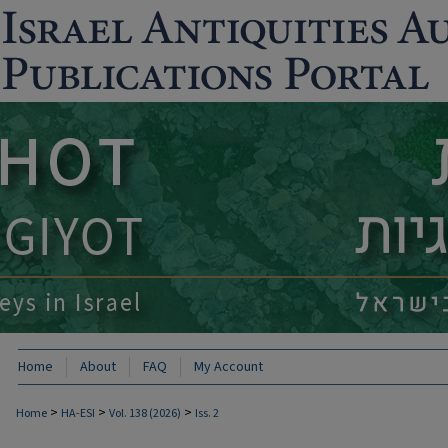
Home
About
FAQ
My Account
>
>
>
Home
HA-ESI
Vol. 138 (2026)
Iss. 2