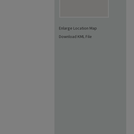
Enlarge Location Map
Download KML File